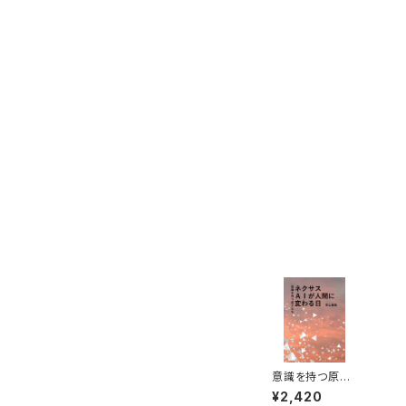
意識を持つ原子
たちネクサス・Ａ
¥2,420
Ｉが人間に変わ