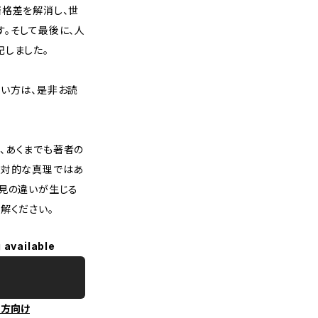
済格差を解消し、世
。そして最後に、人
記しました。
たい方は、是非お読
、あくまでも著者の
絶対的な真理ではあ
意見の違いが生じる
解ください。
 available
の方向け